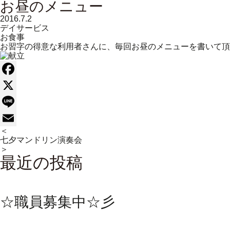
お昼のメニュー
2016.7.2
デイサービス
お食事
お習字の得意な利用者さんに、毎回お昼のメニューを書いて頂
Facebook
X
Line
＜
Email
七夕
マンドリン演奏会
＞
最近の投稿
☆職員募集中☆彡