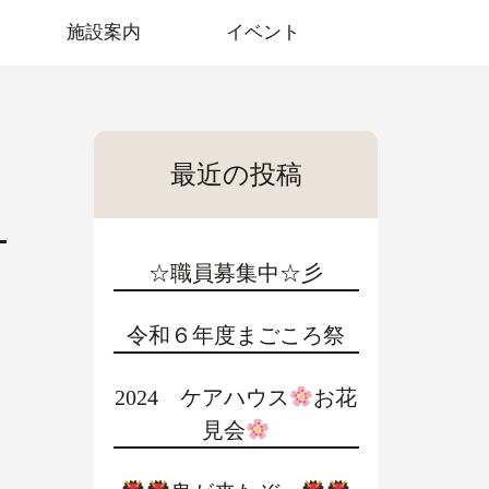
施設案内
イベント
最近の投稿
☆職員募集中☆彡
令和６年度まごころ祭
2024 ケアハウス
お花
見会