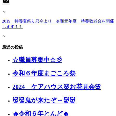
Line
Email
＜
2019 特養夏祭り
只今より 令和元年度 特養敬老会を開催
します！！
＞
最近の投稿
☆職員募集中☆彡
令和６年度まごころ祭
2024 ケアハウス🌸お花見会🌸
👹👹鬼が来たぞ～👹👹
🔥令和６年とんど🔥