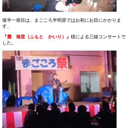
後半一発目は、まごころ半明原ではお初にお目にかかりま
す、
『麓 海里（ふもと かいり）』
様による三線コンサートで
した。