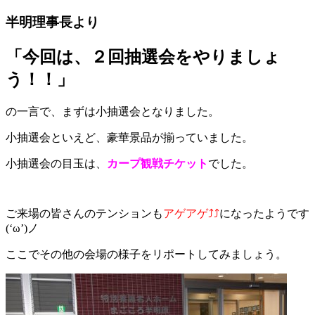
半明理事長より
「今回は、２回抽選会をやりましょ
う！！」
の一言で、まずは小抽選会となりました。
小抽選会といえど、豪華景品が揃っていました。
小抽選会の目玉は、
カープ観戦チケット
でした。
ご来場の皆さんのテンションも
アゲアゲ⤴⤴
になったようです
(‘ω’)ノ
ここでその他の会場の様子をリポートしてみましょう。